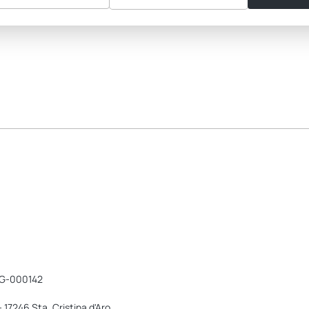
G-000142
- 17246 Sta. Cristina d'Aro