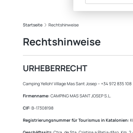
Startseite
Rechtshinweise
Rechtshinweise
URHEBERRECHT
Camping Yelloh! Village Mas Sant Josep – +34 972 835 108
Firmenname:
CAMPING MAS SANT JOSEP S.L.
CIF:
B-17308198
Registrierungsnummer für Tourismus in Katalonien:
K
Geschäftssitz:
Ctra. de Sta. Cristina a Platja d'Aro, Km. 2 