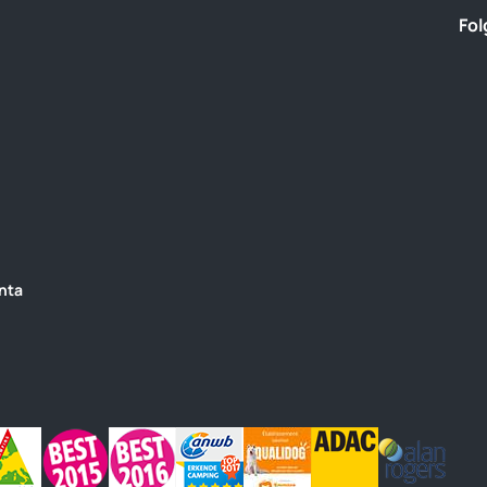
individuell angepasst werden?
Fol
 jederzeit anpassen und diese mithilfe der auf den Webseiten vorhande
lls Sie die Webseite zum ersten Mal besuchen – über die Informationsl
anta